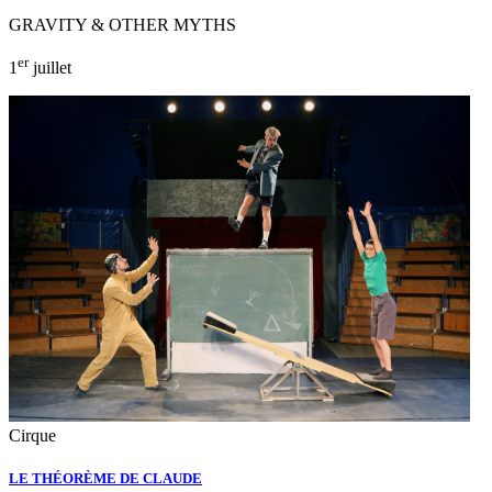
GRAVITY & OTHER MYTHS
er
1
juillet
Cirque
LE THÉORÈME DE CLAUDE