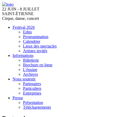
22 JUIN - 8 JUILLET
SAINT-ÉTIENNE
Cirque, danse, concert
Festival 2026
Edito
Programmation
Calendrier
Lieux des spectacles
Artistes invités
Informations
Billetterie
Brochure en ligne
L'équipe
Archives
Nous soutenir
Partenaires
Particuliers
Entreprises
Presse
Présentation
Téléchargements