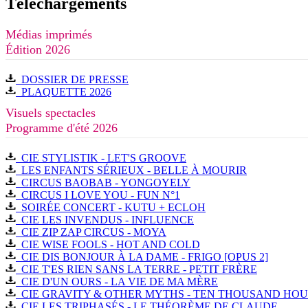
Téléchargements
Médias imprimés
Édition 2026
DOSSIER DE PRESSE
PLAQUETTE 2026
Visuels spectacles
Programme d'été 2026
CIE STYLISTIK - LET'S GROOVE
LES ENFANTS SÉRIEUX - BELLE À MOURIR
CIRCUS BAOBAB - YONGOYELY
CIRCUS I LOVE YOU - FUN N°1
SOIRÉE CONCERT - KUTU + ECLOH
CIE LES INVENDUS - INFLUENCE
CIE ZIP ZAP CIRCUS - MOYA
CIE WISE FOOLS - HOT AND COLD
CIE DIS BONJOUR À LA DAME - FRIGO [OPUS 2]
CIE T'ES RIEN SANS LA TERRE - PETIT FRÈRE
CIE D'UN OURS - LA VIE DE MA MÈRE
CIE GRAVITY & OTHER MYTHS - TEN THOUSAND HO
CIE LES TRIPHASÉS - LE THÉORÈME DE CLAUDE