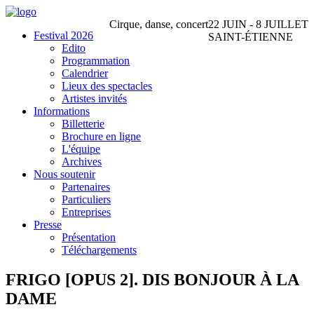
Cirque, danse, concert
22 JUIN - 8 JUILLET
Festival 2026
SAINT-ÉTIENNE
Edito
Programmation
Calendrier
Lieux des spectacles
Artistes invités
Informations
Billetterie
Brochure en ligne
L'équipe
Archives
Nous soutenir
Partenaires
Particuliers
Entreprises
Presse
Présentation
Téléchargements
FRIGO [OPUS 2].
DIS BONJOUR À LA
DAME