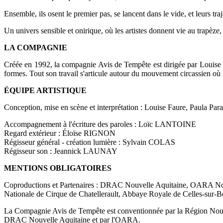
Ensemble, ils osent le premier pas, se lancent dans le vide, et leurs tra
Un univers sensible et onirique, où les artistes donnent vie au trapèze
LA COMPAGNIE
Créée en 1992, la compagnie Avis de Tempête est dirigée par Louise Fa
formes. Tout son travail s'articule autour du mouvement circassien où l
ÉQUIPE ARTISTIQUE
Conception, mise en scène et interprétation : Louise Faure, Paula Pa
Accompagnement à l'écriture des paroles : Loïc LANTOINE
Regard extérieur : Éloïse RIGNON
Régisseur général - création lumière : Sylvain COLAS
Régisseur son : Jeannick LAUNAY
MENTIONS OBLIGATOIRES
Coproductions et Partenaires : DRAC Nouvelle Aquitaine, OARA Nouve
Nationale de Cirque de Chatellerault, Abbaye Royale de Celles-sur-Bell
La Compagnie Avis de Tempête est conventionnée par la Région Nouvell
DRAC Nouvelle Aquitaine et par l'OARA.