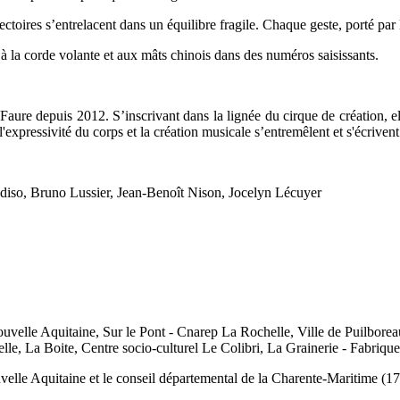
jectoires s’entrelacent dans un équilibre fragile. Chaque geste, porté par 
, à la corde volante et aux mâts chinois dans des numéros saisissants.
ure depuis 2012. S’inscrivant dans la lignée du cirque de création, elle
'expressivité du corps et la création musicale s’entremêlent et s'écrive
radiso, Bruno Lussier, Jean-Benoît Nison, Jocelyn Lécuyer
lle Aquitaine, Sur le Pont - Cnarep La Rochelle, Ville de Puilborea
e, La Boite, Centre socio-culturel Le Colibri, La Grainerie - Fabrique 
e Aquitaine et le conseil départemental de la Charente-Maritime (17). E